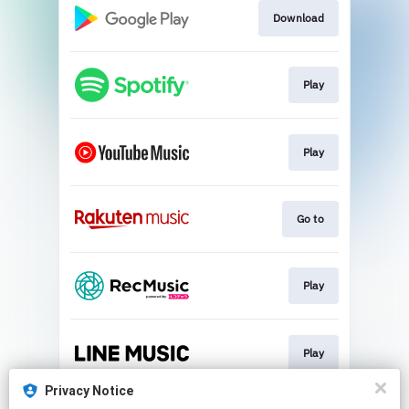
Download
Play
Play
Go to
Play
Play
Privacy Notice