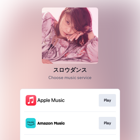
スロウダンス
Choose music service
Play
Play