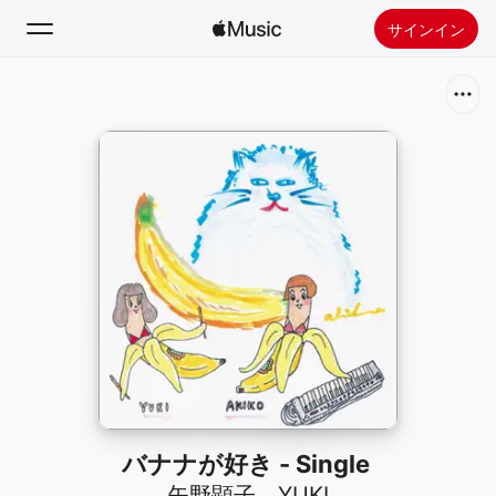
サインイン
検索
ホーム
新着おすすめ
Apple Musicをインストール
ラジオ
バナナが好き - Single
矢野顕子
、
YUKI