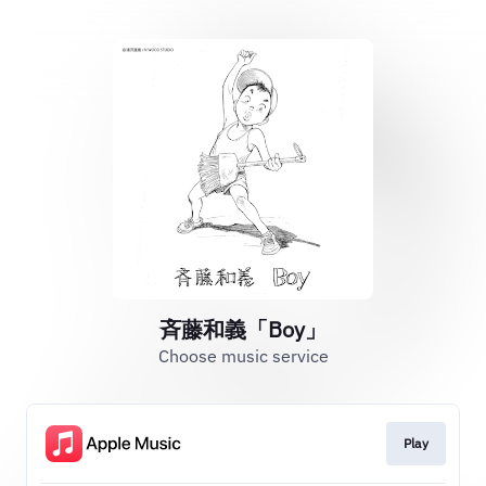
斉藤和義「Boy」
Choose music service
Play